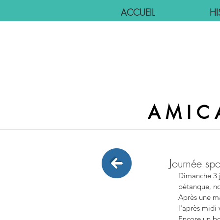
ACCUEIL
HI
AMIC
Journée spo
Dimanche 3 ju
pétanque, no
Après une ma
l'après midi 
Encore un b